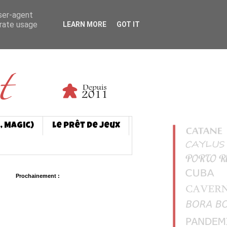
user-agent
erate usage
LEARN MORE
GOT IT
, Magic)
Le prêt de jeux
Prochainement :