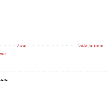
Accueil
Article plus ancien
tom)
édente