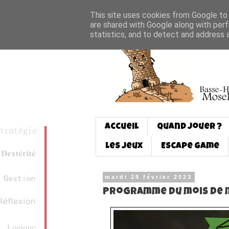
This site uses cookies from Google to d
are shared with Google along with perf
statistics, and to detect and address 
Accueil
Quand jouer ?
Les jeux
Escape game
mardi 28 février 2023
Programme du mois de 