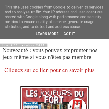
This site uses cookies from Google to deliver its services
and to analyze traffic. Your IP address and user-agent are
shared with Google along with performance and security
metrics to ensure quality of service, generate usage
statistics, and to detect and address abuse.
LEARN MORE
GOT IT
▼
lundi 11 octobre 2021
Nouveauté : vous pouvez emprunter nos
jeux même si vous n'êtes pas membre
Cliquez sur ce lien pour en savoir plus