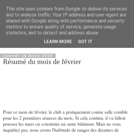
This site uses cookies from Google to deliver its services
and to analyze traffic. Your IP address and user-agent are
shared with Google along with performance and security
metrics to ensure quality of service, generate usage
statistics, and to detect and address abuse.
LEARN MORE
GOT IT
▼
samedi 10 mars 2018
Résumé du mois de février
Pour ce mois de février, le club a pratiquement connu salle comble
pour les 2 premières séances du mois. Si cela continu, il va falloir
pousser les murs ou construire un autre bâtiment. Mais ne vous
inquiétez pas, nous avons l'habitude de ranger des dizaines de