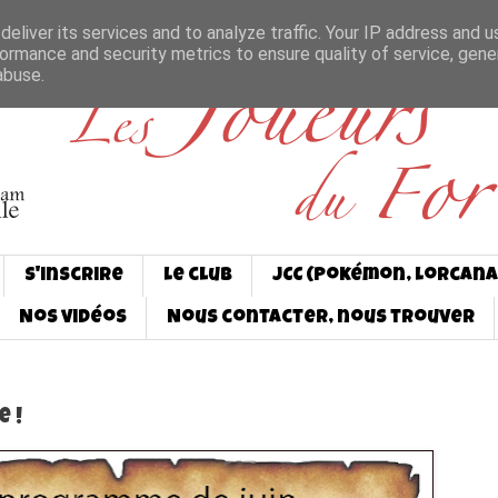
eliver its services and to analyze traffic. Your IP address and 
ormance and security metrics to ensure quality of service, gen
abuse.
S'inscrire
Le club
JCC (Pokémon, Lorcana
Nos vidéos
Nous contacter, nous trouver
 !