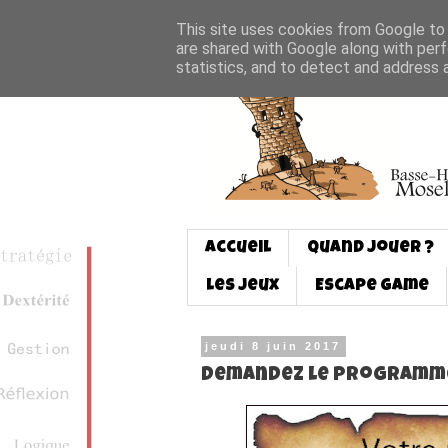
This site uses cookies from Google to d
are shared with Google along with perf
statistics, and to detect and address 
Accueil
Quand jouer ?
Les jeux
Escape game
jeudi 8 juin 2017
Demandez le programme