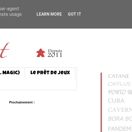
user-agent
erate usage
LEARN MORE
GOT IT
, Magic)
Le prêt de jeux
Prochainement :