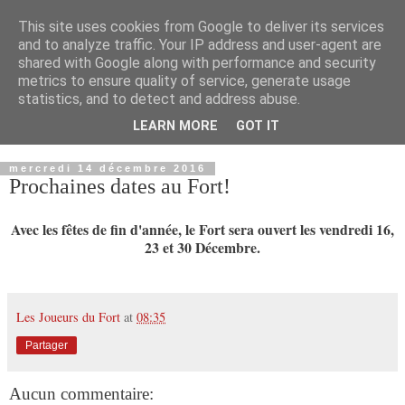
This site uses cookies from Google to deliver its services
and to analyze traffic. Your IP address and user-agent are
shared with Google along with performance and security
metrics to ensure quality of service, generate usage
statistics, and to detect and address abuse.
LEARN MORE
GOT IT
▼
mercredi 14 décembre 2016
Prochaines dates au Fort!
Avec les fêtes de fin d'année, le Fort sera ouvert les vendredi 16,
23 et 30 Décembre.
Les Joueurs du Fort
at
08:35
Partager
Aucun commentaire: