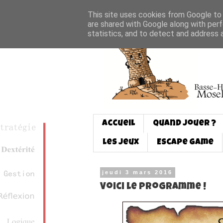
This site uses cookies from Google to d
are shared with Google along with perf
statistics, and to detect and address 
Accueil
Quand jouer ?
Les jeux
Escape game
jeudi 3 mars 2016
Voici le programme !