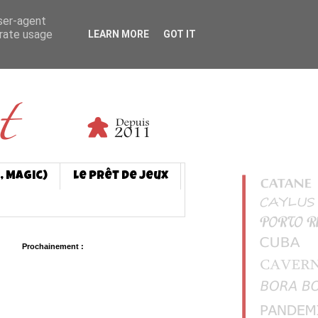
user-agent
erate usage
LEARN MORE
GOT IT
, Magic)
Le prêt de jeux
Prochainement :