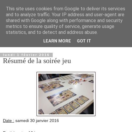
This site uses cookies from Google to deliver its services
and to analyze traffic. Your IP address and user-agent are
shared with Google along with performance and security
metrics to ensure quality of service, generate usage
statistics, and to detect and address abuse.
LEARN MORE
GOT IT
▼
lundi 1 février 2016
Résumé de la soirée jeu
Date :
samedi 30 janvier 2016