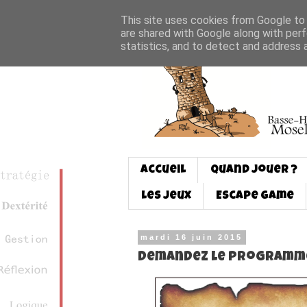
This site uses cookies from Google to d
are shared with Google along with perf
statistics, and to detect and address 
Accueil
Quand jouer ?
Les jeux
Escape game
mardi 16 juin 2015
Demandez le programme