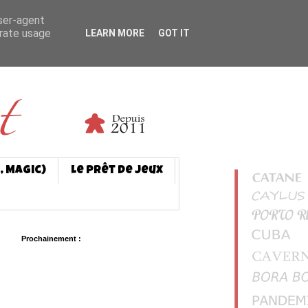
user-agent
erate usage
LEARN MORE
GOT IT
, Magic)
Le prêt de jeux
Prochainement :