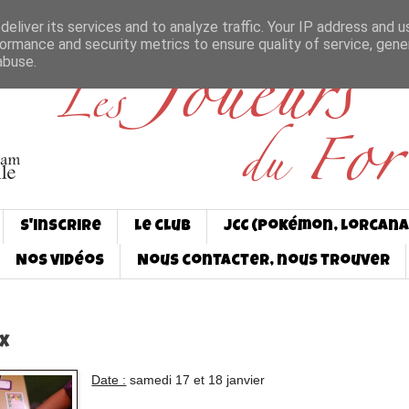
eliver its services and to analyze traffic. Your IP address and 
ormance and security metrics to ensure quality of service, gen
abuse.
S'inscrire
Le club
JCC (Pokémon, Lorcana
Nos vidéos
Nous contacter, nous trouver
x
Date :
samedi 17 et 18 janvier