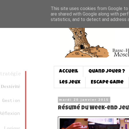
This site uses cookies from Google to d
are shared with Google along with perf
statistics, and to detect and address 
Accueil
Quand jouer ?
Les jeux
Escape game
mardi 20 janvier 2015
Résumé du Week-end jeu