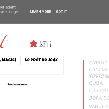
user-agent
erate usage
LEARN MORE
GOT IT
, Magic)
Le prêt de jeux
Prochainement :