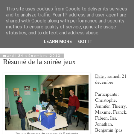
This site uses cookies from Google to deliver its services
and to analyze traffic. Your IP address and user-agent are
shared with Google along with performance and security
metrics to ensure quality of service, generate usage
statistics, and to detect and address abuse.
LEARN MORE
GOT IT
▼
mardi 24 décembre 2013
Résumé de la soirée jeux
Date :
samedi 21
décembre
Participants :
Christophe,
Jennifer, Thierry,
Maxime, Franck,
Fabien, Iris,
Jonathan,
Benjamin (pas
Preuve flagrante du passage de Benjamin