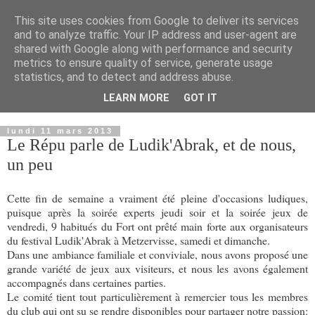
This site uses cookies from Google to deliver its services
and to analyze traffic. Your IP address and user-agent are
shared with Google along with performance and security
metrics to ensure quality of service, generate usage
statistics, and to detect and address abuse.
LEARN MORE
GOT IT
▼
lundi 11 mars 2013
Le Répu parle de Ludik'Abrak, et de nous,
un peu
Cette fin de semaine a vraiment été pleine d'occasions ludiques,
puisque après la soirée experts jeudi soir et la soirée jeux de
vendredi, 9 habitués du Fort ont prêté main forte aux organisateurs
du festival Ludik'Abrak à Metzervisse, samedi et dimanche.
Dans une ambiance familiale et conviviale, nous avons proposé une
grande variété de jeux aux visiteurs, et nous les avons également
accompagnés dans certaines parties.
Le comité tient tout particulièrement à remercier tous les membres
du club qui ont su se rendre disponibles pour partager notre passion: