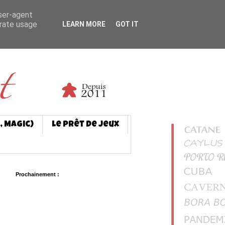
user-agent
erate usage
LEARN MORE
GOT IT
, Magic)
Le prêt de jeux
Prochainement :