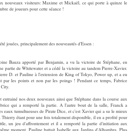
ux nouveaux visiteurs: Maxime et Mickaël, ce qui porte à quinze le
bre de joueurs pour cette séance !
 été jouées, principalement des nouveautés d'Essen :
toine Bauza apporté par Benjamin, a vu la victoire de Stéphane, en
 partie de Whitewater et a cédé la victoire au tandem Pierre-Xavier.
Pierre D. et Pauline à l'extension de King of Tokyo, Power up, et a eu
t par les points et non par les poings ! Pendant ce temps, Fabrice
 City.
t entrainé nos deux nouveaux ainsi que Stéphane dans la course aux
brice qui a remporté la partie. A l'autre bout de la salle, Franck a
s eaux tumultueuses de Pirate Dice, et c'est Xavier qui a su le mieux
. Thierry étant pour une fois totalement disponible, il en a profité pour
le, un jeu d'affrontement et il a remporté la partie d'initiation aux
me moment, Pauline battait Isabelle aux Jardins d'Alhambra. Plus