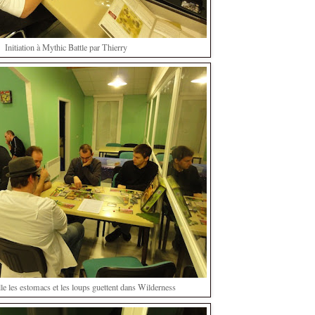
Initiation à Mythic Battle par Thierry
lle les estomacs et les loups guettent dans Wilderness