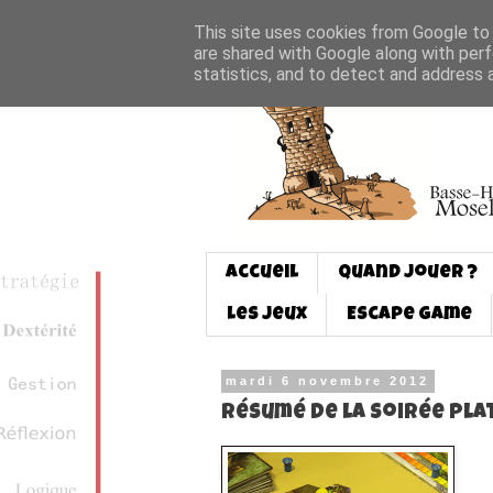
This site uses cookies from Google to d
are shared with Google along with perf
statistics, and to detect and address 
Accueil
Quand jouer ?
Les jeux
Escape game
mardi 6 novembre 2012
Résumé de la soirée pl
Sa