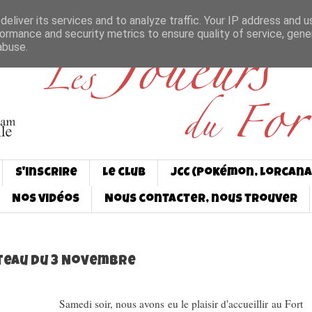
eliver its services and to analyze traffic. Your IP address and 
ormance and security metrics to ensure quality of service, gen
abuse.
S'inscrire
Le club
JCC (Pokémon, Lorcana
Nos vidéos
Nous contacter, nous trouver
ateau du 3 Novembre
medi soir, nous avons eu le plaisir d'accueillir au Fort