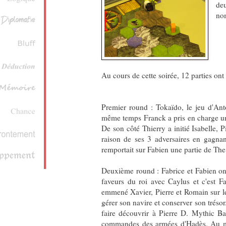
de
nom
Au cours de cette soirée, 12 parties ont
Premier round : Tokaïdo, le jeu d'An
même temps Franck a pris en charge une
De son côté Thierry a initié Isabelle, 
raison de ses 3 adversaires en gagnan
remportait sur Fabien une partie de The
Deuxième round : Fabrice et Fabien on
faveurs du roi avec Caylus et c'est Fa
emmené Xavier, Pierre et Romain sur le
gérer son navire et conserver son trésor
faire découvrir à Pierre D. Mythic Batt
commandes des armées d'Hadès. Au mê