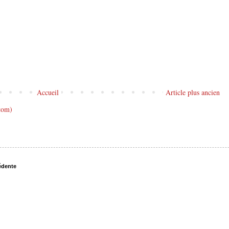
Accueil
Article plus ancien
tom)
édente