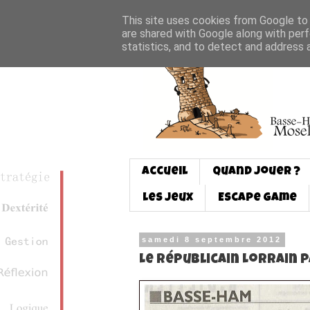
This site uses cookies from Google to d
are shared with Google along with perf
statistics, and to detect and address 
Accueil
Quand jouer ?
Les jeux
Escape game
samedi 8 septembre 2012
Le Républicain Lorrain p