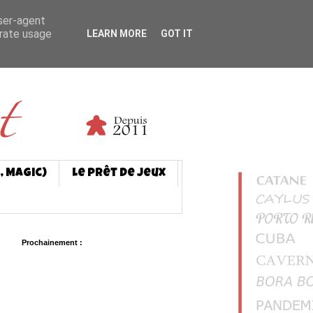
user-agent
erate usage
LEARN MORE
GOT IT
, Magic)
Le prêt de jeux
Prochainement :