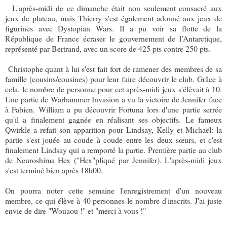
L'après-midi de ce dimanche était non seulement consacré aux
jeux de plateau, mais Thierry s'est également adonné aux jeux de
figurines avec Dystopian Wars. Il a pu voir sa flotte de la
République de France écraser le gouvernement de l’Antarctique,
représenté par Bertrand, avec un score de 425 pts contre 250 pts.
Christophe quant à lui s'est fait fort de ramener des membres de sa
famille (cousins/cousines) pour leur faire découvrir le club. Grâce à
cela, le nombre de personne pour cet après-midi jeux s'élèvait à 10.
Une partie de Warhammer Invasion a vu la victoire de Jennifer face
à Fabien. William a pu découvrir Fortuna lors d'une partie serrée
qu'il a finalement gagnée en réalisant ses objectifs. Le fameux
Qwirkle a refait son apparition pour Lindsay, Kelly et Michaël: la
partie s'est jouée au coude à coude entre les deux sœurs, et c'est
finalement Lindsay qui a remporté la partie. Première partie au club
de Neuroshima Hex ("Hex"pliqué par Jennifer). L'après-midi jeux
s'est terminé bien après 18h00.
On pourra noter cette semaine l'enregistrement d'un nouveau
membre, ce qui élève à 40 personnes le nombre d'inscrits. J'ai juste
envie de dire "Wouaou !" et "merci à vous !"