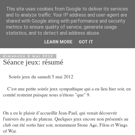
This site uses cookies from Google to deliver its services
and to analyze traffic. Your IP address and user-agent are
shared with Google along with performance and security
metrics to ensure quality of service, generate usage
statistics, and to detect and address abuse.
LEARN MORE
GOT IT
▼
dimanche 6 mai 2012
Séance jeux: résumé
Soirée jeux du samedi 5 mai 2012
C'est une petite soirée jeux sympathique qui a eu lieu hier soir, en
comité restreint puisque nous n'étions "que" 9.
On a eu le plaisir d’accueillir Jean-Paul, qui venait découvrir
l'univers du jeu de plateau. Quelques jeux encore non présentés au
club ont été sortis hier soir, notamment Stone Age, Filou et Wings
of War.