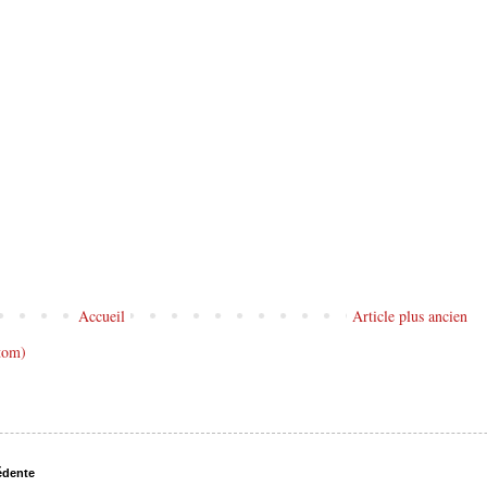
Accueil
Article plus ancien
tom)
édente