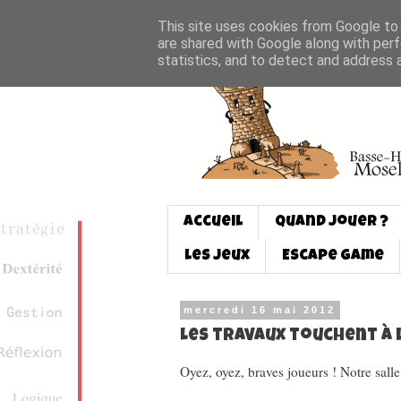
This site uses cookies from Google to d
are shared with Google along with perf
statistics, and to detect and address 
Accueil
Quand jouer ?
Les jeux
Escape game
mercredi 16 mai 2012
Les travaux touchent à l
Oyez, oyez, braves joueurs ! Notre salle