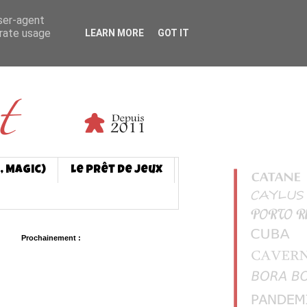
user-agent
erate usage
LEARN MORE
GOT IT
, Magic)
Le prêt de jeux
Prochainement :