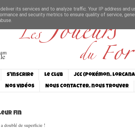
eliver its services and to analyze traffic. Your IP address and 
ormance and security metrics to ensure quality of service, gen
abuse.
S'inscrire
Le club
JCC (Pokémon, Lorcana
Nos vidéos
Nous contacter, nous trouver
eur fin
 a doublé de superficie !