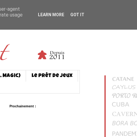
user-agent
erate usage
LEARN MORE
GOT IT
, Magic)
Le prêt de jeux
Prochainement :