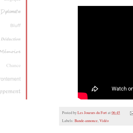
Posted by
Les Joueurs du Fort
at
06:45
Labels:
Bande-annonce
,
Vidéo