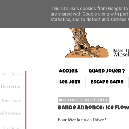
This site uses cookies from Google to d
are shared with Google along with perf
statistics, and to detect and address 
Accueil
Quand jouer ?
Les jeux
Escape game
mercredi 4 avril 2012
Bande annonce: Ice flow
Pour fêter la fin de l'hiver !