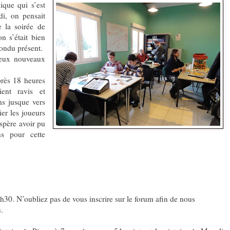
que qui s’est
di, on pensait
 la soirée de
n s’était bien
pondu présent.
deux nouveaux
près 18 heures
ent ravis et
ns jusque vers
er les joueurs
spère avoir pu
ns pour cette
30. N’oubliez pas de vous inscrire sur le forum afin de nous
.