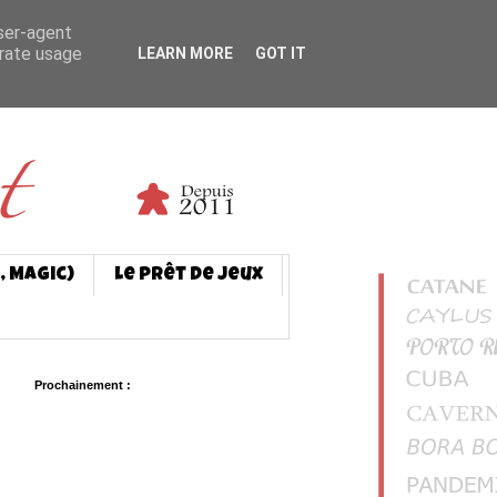
user-agent
erate usage
LEARN MORE
GOT IT
, Magic)
Le prêt de jeux
Prochainement :