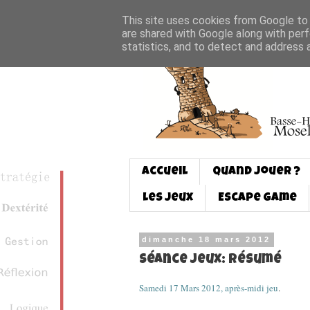
This site uses cookies from Google to d
are shared with Google along with perf
statistics, and to detect and address 
Accueil
Quand jouer ?
Les jeux
Escape game
dimanche 18 mars 2012
Séance jeux: résumé
Samedi 17 Mars 2012, après-midi jeu
.