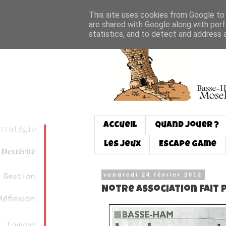
This site uses cookies from Google to d
are shared with Google along with perf
statistics, and to detect and address 
Accueil
Quand jouer ?
Les jeux
Escape game
vendredi 24 février 2012
Notre association fait p