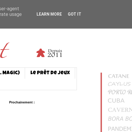
user-agent
erate usage
LEARN MORE
GOT IT
, Magic)
Le prêt de jeux
Prochainement :