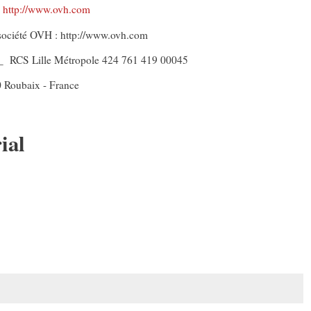
:
http://www.ovh.com
 société OVH :
http://www.ovh.com
_ RCS Lille Métropole 424 761 419 00045
0 Roubaix - France
ial