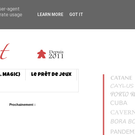
user-agent
erate usage
LEARN MORE
GOT IT
, Magic)
Le prêt de jeux
Prochainement :